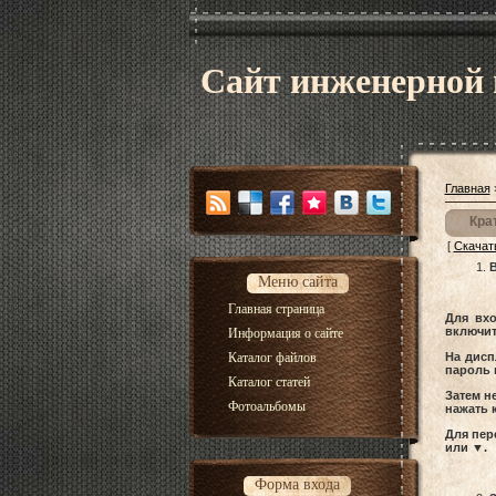
Сайт инженерной
Главная
Кра
[
Скачат
В
Меню сайта
Главная страница
Для вх
включит
Информация о сайте
Каталог файлов
На дисп
пароль 
Каталог статей
Затем н
Фотоальбомы
нажать 
Для пер
или ▼.
Форма входа