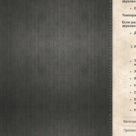
звуково
D
Темпера
Если ра
звуково
Д
Р
Т
н
У
К
Н
С
Е
п
Н
Категор
Просмо