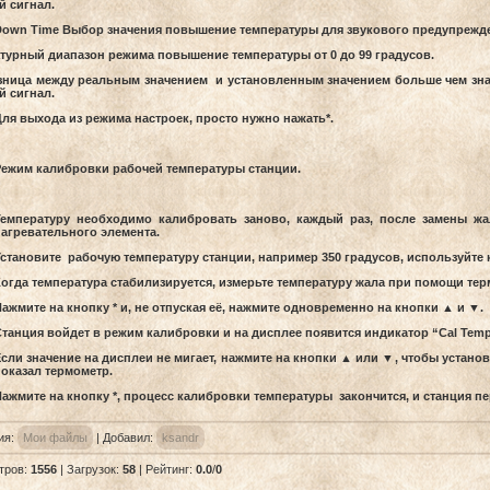
й сигнал.
own Time Выбор значения повышение температуры для звукового предупрежд
турный диапазон режима повышение температуры от 0 до 99 градусов.
зница между реальным значением и установленным значением больше чем знач
й сигнал.
ля выхода из режима настроек, просто нужно нажать*.
ежим калибровки рабочей температуры станции.
емпературу необходимо калибровать заново, каждый раз, после замены ж
агревательного элемента.
становите рабочую температуру станции, например 350 градусов, используйте
огда температура стабилизируется, измерьте температуру жала при помощи тер
ажмите на кнопку * и, не отпуская её, нажмите одновременно на кнопки ▲ и ▼.
танция войдет в режим калибровки и на дисплее появится индикатор “Cal Temp
сли значение на дисплеи не мигает, нажмите на кнопки ▲ или ▼, чтобы устано
оказал термометр.
ажмите на кнопку *, процесс калибровки температуры закончится, и станция п
ия
:
Мои файлы
|
Добавил
:
ksandr
тров
:
1556
|
Загрузок
:
58
|
Рейтинг
:
0.0
/
0