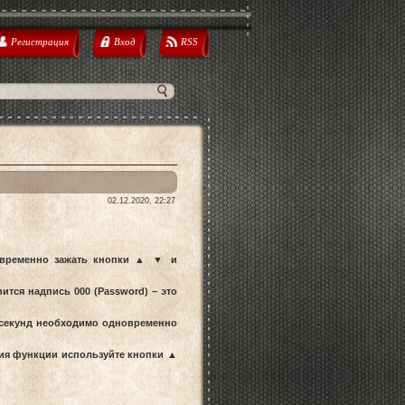
Регистрация
Вход
RSS
02.12.2020, 22:27
овременно зажать кнопки ▲ ▼ и
вится надпись 000 (Password) – это
 4 секунд необходимо одновременно
ния функции используйте кнопки ▲