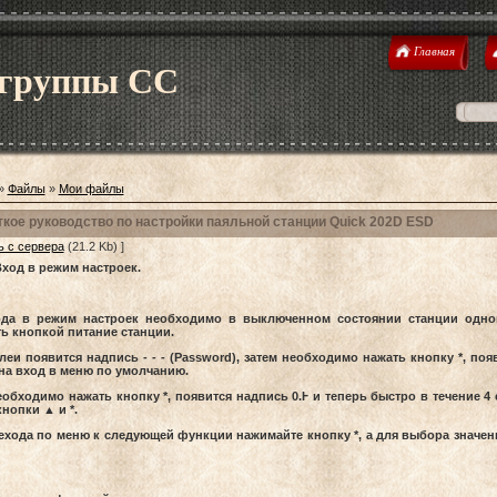
Главная
 группы CC
»
Файлы
»
Мои файлы
ткое руководство по настройки паяльной станции Quick 202D ESD
ь с сервера
(21.2 Kb) ]
ход в режим настроек.
ода в режим настроек необходимо в выключенном состоянии станции одн
ь кнопкой питание станции.
леи появится надпись - - - (Password), затем необходимо нажать кнопку *, поя
на вход в меню по умолчанию.
еобходимо нажать кнопку *, появится надпись 0.Ⱶ и теперь быстро в течение
кнопки ▲ и *.
ехода по меню к следующей функции нажимайте кнопку *, а для выбора значе