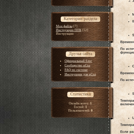
З
M
Категории раздела
0
Мои файлы
[7]
Инструкции ППК
[52]
Инструкции
S
Временн
По исте
функции
Друзья сайта
Официальный блог
Сообщество uCoz
O
FAQ по системе
Временн
Инструкции для uCoz
По исте
Статистика
S
Темпера
Онлайн всего:
1
включен
Гостей:
1
Пользователей:
0
U
Темпера
Если ра