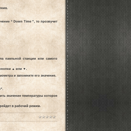
ения.
ение “ Down Time ”, то прозвучит
ала паяльной станции или самого
 кнопки ▲ или ▼.
мометра и запомните его значение.
”.
вить значение температуры которое
ерейдет в рабочий режим.