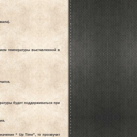
жала).
нием температуры выставленной в
чатся.
ературы будет поддерживаться при
ия.
ачение “ Up Time”, то прозвучит