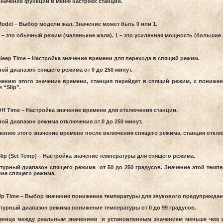
начение функций в меню настроек станции.
odel – Выбор модели жал. Значение может быть 0 или 1.
 – это обычный режим (маленькие жала), 1 – это усиленная мощность (большие 
leep Time – Настройка значение времени для перехода в спящий режим.
ой диапазон спящего режима от 0 до 250 минут.
чению этого значение времени, станция перейдет в спящий режим, с пониже
 “Slip”.
ff Time – Настройка значение времени для отключения станции.
ой диапазон режима отключения от 0 до 250 минут.
чению этого значение времени после включения спящего режима, станция отклю
lip (Set Temp) – Настройка значение температуры для спящего режима.
турный диапазон спящего режима от 50 до 250 градусов. Значение этой темп
ие спящего режима.
p Time – Выбор значения понижение температуры для звукового предупрежден
турный диапазон режима понижение температуры от 0 до 99 градусов.
зница между реальным значением и установленным значением меньше чем зн