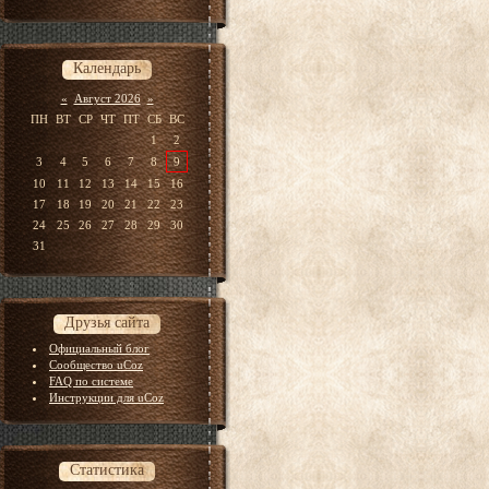
Календарь
«
Август 2026
»
ПН
ВТ
СР
ЧТ
ПТ
СБ
ВС
1
2
3
4
5
6
7
8
9
10
11
12
13
14
15
16
17
18
19
20
21
22
23
24
25
26
27
28
29
30
31
Друзья сайта
Официальный блог
Сообщество uCoz
FAQ по системе
Инструкции для uCoz
Статистика