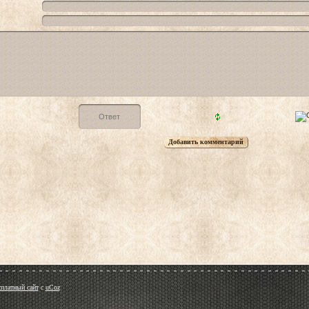
сплатный сайт
с
uCoz