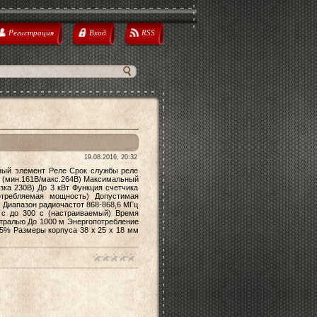
Регистрация
Вход
RSS
19.08.2016, 20:32
ый элемент Реле Срок службы реле
 (мин.161В/макс.264В) Максимальный
зка 230В) До 3 кВт Функция счетчика
потребляемая мощность) Допустимая
 Диапазон радиочастот 868-868,6 МГц
 с до 300 с (настраиваемый) Время
тралью До 1000 м Энергопотребление
5% Размеры корпуса 38 х 25 х 18 мм