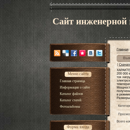
Сайт инженерной
Главная
Вык
[
Скачат
ХАРАКТЕ
Меню сайта
200 000 
ток нагр
электро
Главная страница
температ
Информация о сайте
Мощност
получени
Каталог файлов
в режиме
Размеры 
Каталог статей
Категор
Фотоальбомы
Просмо
Всего к
Форма входа