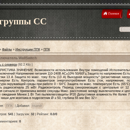
Главная
 группы CC
»
Файлы
»
Инструкции ППК
»
ППК
лючатель WallSwitch
ь с сервера
(92.2 Kb) ]
РИСТИКА ЗНАЧЕНИЕ Возможности использования Внутри помещений Исполнительн
включений Напряжение питания 110-240В AC±10% 50/60Гц Защита по напряжению Есть
узки 13 А Защита по макс. току Есть (13 А) Выходная мощность* (резистивная нагру
энергии Есть Контроль параметров энергопотребления Есть (ток, напряжение, 
ура окружающей среды при работе 0 – 64°C Защита по макс. температуре Есть (65°C)
ь радиосигнала 25 мВт Радиоконтроль Период синхронизации с централью от 12
я сигнала от приемника менее секунды Макс. расстояние между выключателем и цен
 ожидания Менее 1 Вт Тип пылевлагозащиты IP20 Допустимая влажность Не более 7
ниши для монтажа в подрозетник Ø ≥ 50, глубина 55 мм Вес 32 г
ия
:
ППК
|
Добавил
:
ksandr
тров
:
541
|
Загрузок
:
32
|
Рейтинг
:
0.0
/
0
омментариев
:
0