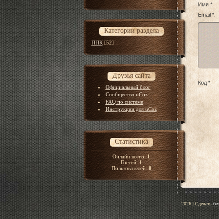
Имя *:
Email *:
Категории раздела
ППК
[52]
Друзья сайта
Код *:
Официальный блог
Сообщество uCoz
FAQ по системе
Инструкции для uCoz
Статистика
Онлайн всего:
1
Гостей:
1
Пользователей:
0
2026
|
Сделать
бе