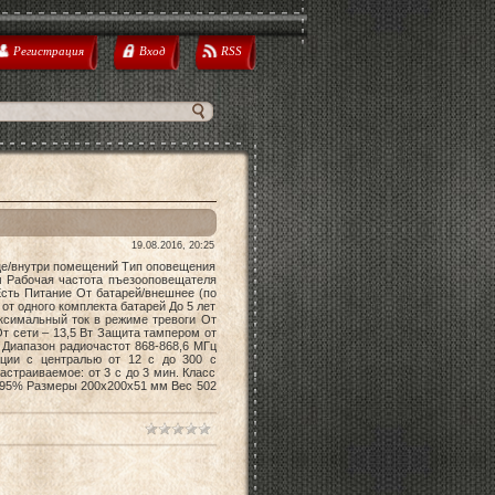
Регистрация
Вход
RSS
19.08.2016, 20:25
е/внутри помещений Тип оповещения
м Рабочая частота пъезооповещателя
Есть Питание От батарей/внешнее (по
от одного комплекта батарей До 5 лет
ксимальный ток в режиме тревоги От
От сети – 13,5 Вт Защита тампером от
Диапазон радиочастот 868-868,6 МГц
ации с централью от 12 с до 300 с
страиваемое: от 3 с до 3 мин. Класс
о 95% Размеры 200х200х51 мм Вес 502