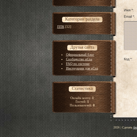
Имя *:
Email *:
Категории раздела
ППК
[52]
Друзья сайта
Официальный блог
Сообщество uCoz
Код *:
FAQ по системе
Инструкции для uCoz
Статистика
Онлайн всего:
1
Гостей:
1
Пользователей:
0
2026
|
Сделать
бе