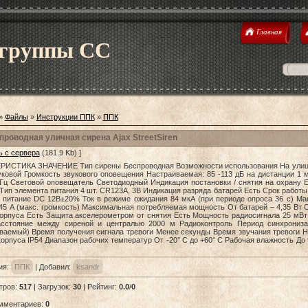
Главная
 группы CC
»
Файлы
»
Инструкции ППК
»
ППК
проводная уличная сирена Ajax StreetSiren
ь с сервера
(181.9 Kb) ]
РИСТИКА ЗНАЧЕНИЕ Тип сирены Беспроводная Возможности использования На улиц
ковой Громкость звукового оповещения Настраиваемая: 85 -113 дБ на дистанции 1 
кГц Световой оповещатель Светодиодный Индикация постановки / снятия на охрану 
Тип элемента питания 4 шт. CR123A, 3В Индикация разряда батарей Есть Срок работы 
 питание DC 12В±20% Ток в режиме ожидания 84 мкА (при периоде опроса 36 с) Ма
,45 А (макс. громкость) Максимальная потребляемая мощность От батарей – 4,35 Вт 
орпуса Есть Защита акселерометром от снятия Есть Мощность радиосигнала 25 мВт 
асстояние между сиреной и централью 2000 м Радиоконтроль Период синхрониз
ваемый) Время получения сигнала тревоги Менее секунды Время звучания тревоги На
орпуса IP54 Диапазон рабочих температур От -20° С до +60° С Рабочая влажность Д
ия
:
ППК
|
Добавил
:
ksandr
тров
:
517
|
Загрузок
:
30
|
Рейтинг
:
0.0
/
0
омментариев
:
0