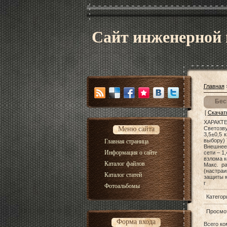
Сайт инженерной
Главная
Бес
[
Скачат
ХАРАКТЕ
Меню сайта
Светозву
3,5±0,5 
выбору) 
Главная страница
Внешнее
Информация о сайте
сети – 1
взлома к
Каталог файлов
Макс. р
(настраи
Каталог статей
защиты к
г
Фотоальбомы
Категор
Просмо
Форма входа
Всего к