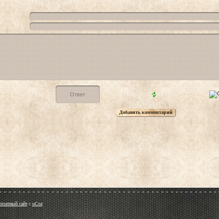
сплатный сайт
с
uCoz