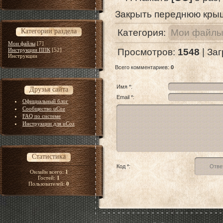
Закрыть переднюю крыш
Категории раздела
Категория
:
Мои файл
Мои файлы
[7]
Инструкции ППК
[52]
Просмотров
:
1548
|
Заг
Инструкции
Всего комментариев
:
0
Имя *:
Друзья сайта
Email *:
Официальный блог
Сообщество uCoz
FAQ по системе
Инструкции для uCoz
Статистика
Код *:
Онлайн всего:
1
Гостей:
1
Пользователей:
0