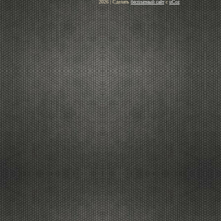
2026
|
Сделать
бесплатный сайт
с
uCoz