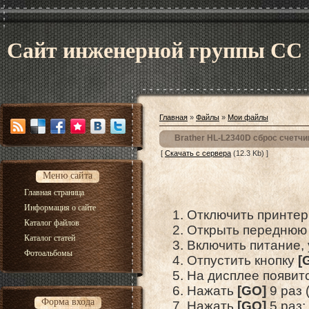
Сайт инженерной группы CC
Главная
»
Файлы
»
Мои файлы
Brather HL-L2340D сброс счетчи
[
Скачать с сервера
(12.3 Kb) ]
Меню сайта
Главная страница
Информация о сайте
Отключить принтер 
Каталог файлов
Открыть переднюю 
Каталог статей
Включить питание,
Фотоальбомы
Отпустить кнопку
[
На дисплее появит
Нажать
[
GO
]
9 раз (
Форма входа
Нажать
[GO]
5 раз;