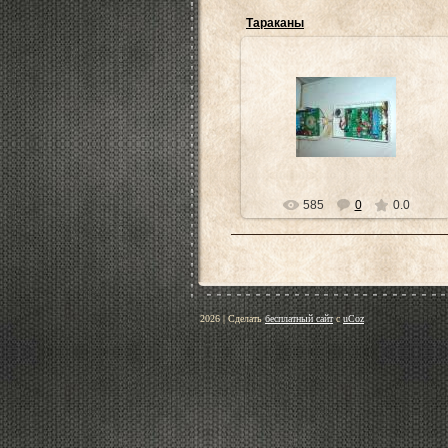
Тараканы
16.11.2013
Тараканы
ksandr
585
0
0.0
2026
|
Сделать
бесплатный сайт
с
uCoz