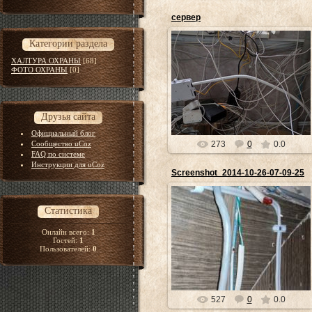
сервер
Категории раздела
ХАЛТУРА ОХРАНЫ
[68]
ФОТО ОХРАНЫ
[0]
01.12.2020
ksandr
Друзья сайта
Официальный блог
Сообщество uCoz
273
0
0.0
FAQ по системе
Инструкции для uCoz
Screenshot_2014-10-26-07-09-25
Статистика
06.11.2014
Онлайн всего:
1
Чудо монтажа
Гостей:
1
Пользователей:
0
ksandr
527
0
0.0