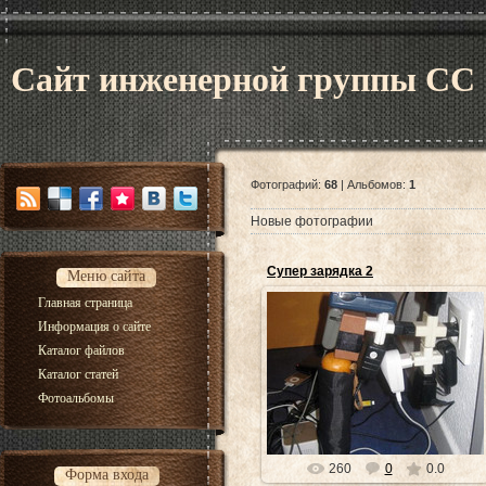
Сайт инженерной группы CC
Фотографий:
68
| Альбомов:
1
Новые фотографии
Супер зарядка 2
Меню сайта
Главная страница
Информация о сайте
Каталог файлов
02.12.2020
Каталог статей
ksandr
Фотоальбомы
260
0
0.0
Форма входа